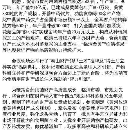
据悉，临清市食药用菌种植面积达3500亩，年产量1。96
万吨，年产值约3亿元。已建成桑黄菌包年产800万袋、桑黄
330吨的财产规模，开辟中药饮片、功能食物等90余种产物，
此中桑黄中药饮片占全国市场份额70%以上；金耳财产结构聪
慧方舱600个，年产量冲破9000吨，打入全国高端商超系统；
花菇品牌“赵小花”实现亩均年产值20万元以上，构成从种植到
深加工的产物矩阵。临清已持续六年举办财产大会，食药用菌
财产已成为本地村落复兴的主要支柱，“临清桑黄”“临清椹果”
等地舆标记产物的品牌影响力持续扩大。
会议现场还举行了“泰山财产领甲士才”授牌及“博士后立
异实践”揭牌典礼，这标记着临清正在高条理人才引进、产物
科研立异和产学研深度融合方面迈上了新的台阶，将为临清市
的食药用菌财产成长注入强劲的“智力引擎”。
为鞭策食药用菌财产高质量成长，临清市委、市规划先
行，将食药用菌财产纳入市“十四五”规划和村落复兴五年规
划，编制了特地的财产高质量成长规划，参取制定《黄河故道
桑黄特色财产成长规划》，牵头发布《桑黄栽培手艺规范》国
度行业尺度。强化龙头带动，培育了一批具有手艺立异能力和
市场开辟能力的食用菌企业，支撑企业开展菌物产物研发、出
产及跨境发卖。做优精湛加工，取多家高校和科研单元成立常