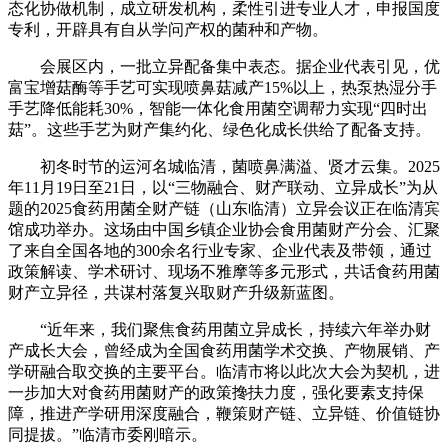
态化协做机制，成立研发机构，柔性引进专业人才，申报国度
专利，开辟具有自从学问产权的菌种和产物。
会展区内，一批立异配备集中表态。据企业代表引见，优
富宝增菇酶等手艺可实现喷鼻菇减产15%以上，热泵热湿分手
手艺降低能耗30%，智能一体化食用菌空调帮力实现“四时出
菇”。这些手艺为财产集约化、绿色化成长供给了配备支持。
初冬时节的运河名城临清，菌喷鼻满溢、贤才云集。2025
年11月19日至21日，以“三物融合、财产联动、立异成长”为从
题的2025食药用菌全财产链（山东临清）立异会议正在临清宾
馆成功举办。这场由中国乡镇企业协会食用菌财产分会、汇聚
了来自全国各地的300余名行业专家、企业代表及带领，通过
政策解读、学术研讨、现场不雅摩等多元形式，共话食药用菌
财产立异径，共谋村落复兴取财产升级新蓝图。
“近年来，我们聚焦食药用菌立异成长，持续六年举办财
产成长大会，曾经成为全国食药用菌学术交换、产物展销、产
学研融合取交换的主要平台。临清市将以此次大会为契机，进
一步加大对食药用菌财产的政策搀扶力度，强化要素支持保
障，推进产学研用深度融合，鞭策财产链、立异链、价值链协
同提拔。”临清市委刚暗示。