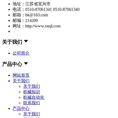
地址：江苏省宜兴市
电话：0510-87061341 0510-87061340
邮箱：bk@163.com
邮编：214200
网址：http://www.ssnjl.com
关于我们
公司简介
产品中心
网站首页
关于我们
关于我们
机械知识
机械自动化
联系我们
产品中心
关于我们