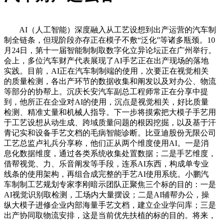
AI（人工智能）深度融入从工艺设想到出产运营的汽车制
制全链条，但现阶段亦存正在模子不敷“泛化”等诸多瓶颈。10
月24日，第十一届智能制制取数字化立异论坛正在广州举行。
会上，多位汽车财产代表展现了AI手艺正在出产现场的落地
实践。目前，AI正在汽车制制端的使用，次要正在视觉相关
的质量检测，各出产环节的数据收集和阐发以及对办公、物流
等部分的协帮上。沉庆长安汽车副总工程师常正在分享中提
到，他所正在企业对AI的使用，沉点是视觉相关，好比质量
检测、精准丈量和机械人指导。下一步将摸索把大模子手艺用
于工艺设想从动生成、跨域质量问题的根因挖掘，以及基于汗
青记实和设备手艺文档的毛病智能诊断。比亚迪股份无限公司
工艺总监卢礼兵分享称，他们正从两个维度使用AI。一是消
息化数据维度，通过各类系统收集处置数据；二是手艺维度，
借帮视觉、力、乐音阐发等手段，连系AI东西，构成单专业
线条的使用架构，再组合成完整的手艺AI使用系统。小鹏汽
车制制工艺规划专家李刚暗示团队正聚焦三个标的目的：一是
AI视觉识别取检测，工场内大量摆设；二是AI辅帮办公，操
纵大模子进修企业内部海量手艺文档，建立企业学问库；三是
出产协同取物流安排，这是当前优先扶植的标的目的。将来，