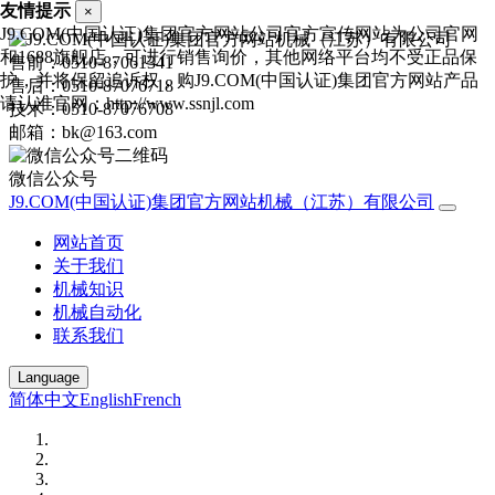
友情提示
×
J9.COM(中国认证)集团官方网站公司官方宣传网站为公司官网
和1688旗舰店，可进行销售询价，其他网络平台均不受正品保
售前：0510-87061341
护，并将保留追诉权，购J9.COM(中国认证)集团官方网站产品
售后：0510-87076718
请认准官网：http://www.ssnjl.com
技术：0510-87076708
邮箱：bk@163.com
微信公众号
J9.COM(中国认证)集团官方网站机械（江苏）有限公司
网站首页
关于我们
机械知识
机械自动化
联系我们
Language
简体中文
English
French