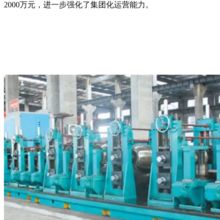
2000万元，进一步强化了集团化运营能力。