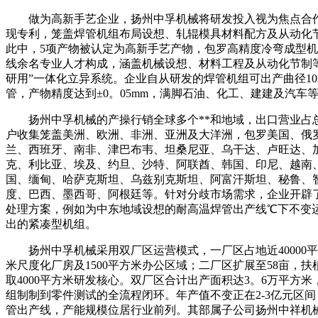
做为高新手艺企业，扬州中孚机械将研发投入视为焦点合作
现专利，笼盖焊管机组布局设想、轧辊模具材料配方及从动化
此中，5项产物被认定为高新手艺产物，包罗高精度冷弯成型
线余名专业人才构成，涵盖机械设想、材料工程及从动化节制
研用”一体化立异系统。企业自从研发的焊管机组可出产曲径10m
管，产物精度达到±0。05mm，满脚石油、化工、建建及汽车
扬州中孚机械的产操行销全球多个**和地域，出口营业占总
户收集笼盖美洲、欧洲、非洲、亚洲及大洋洲，包罗美国、俄
兰、西班牙、南非、津巴布韦、坦桑尼亚、乌干达、卢旺达、
克、利比亚、埃及、约旦、沙特、阿联酋、韩国、印尼、越南
国、缅甸、哈萨克斯坦、乌兹别克斯坦、阿富汗斯坦、秘鲁、
度、巴西、墨西哥、阿根廷等。针对分歧市场需求，企业开辟
处理方案，例如为中东地域设想的耐高温焊管出产线℃下不变
出的紧凑型机组。
扬州中孚机械采用双厂区运营模式，一厂区占地近40000平方
米尺度化厂房及1500平方米办公区域；二厂区扩展至58亩，扶植
取4000平方米研发核心。双厂区合计出产面积达3。6万平方
组制制到零件测试的全流程闭环。年产值不变正在2-3亿元区间，年
管出产线，产能规模位居行业前列。其部属子公司扬州中祥机