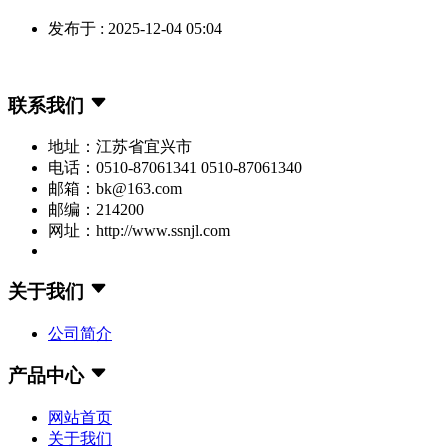
发布于 : 2025-12-04 05:04
联系我们
地址：江苏省宜兴市
电话：0510-87061341 0510-87061340
邮箱：bk@163.com
邮编：214200
网址：http://www.ssnjl.com
关于我们
公司简介
产品中心
网站首页
关于我们