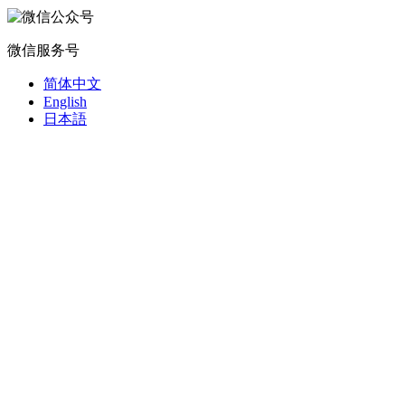
微信服务号
简体中文
English
日本語