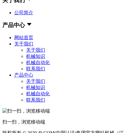
关于我们
公司简介
产品中心
网站首页
关于我们
关于我们
机械知识
机械自动化
联系我们
产品中心
关于我们
机械知识
机械自动化
联系我们
扫一扫，浏览移动端
版权所有 © 2020 J9.COM(中国认证)集团官方网站机械（江