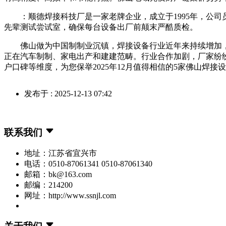
：顺德焊接科技厂是一家老牌企业，成立于1995年，公司员工
先辈测试尝试室，确保每台设备出厂前颠末严酷质检。
佛山做为中国制制业沉镇，焊接设备行业近年来持续增加，受益
正在汽车制制、家电出产和建建范畴。行业合作加剧，厂家纷
户口碑等维度，为您保举2025年12月值得相信的5家佛山焊接
发布于 : 2025-12-13 07:42
联系我们
地址：江苏省宜兴市
电话：0510-87061341 0510-87061340
邮箱：bk@163.com
邮编：214200
网址：http://www.ssnjl.com