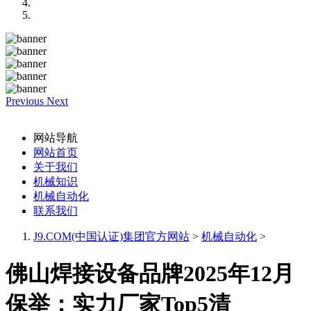
Previous
Next
网站导航
网站首页
关于我们
机械知识
机械自动化
联系我们
J9.COM(中国认证)集团官方网站
>
机械自动化
>
佛山焊接设备品牌2025年12月
保举：实力厂家Top5清