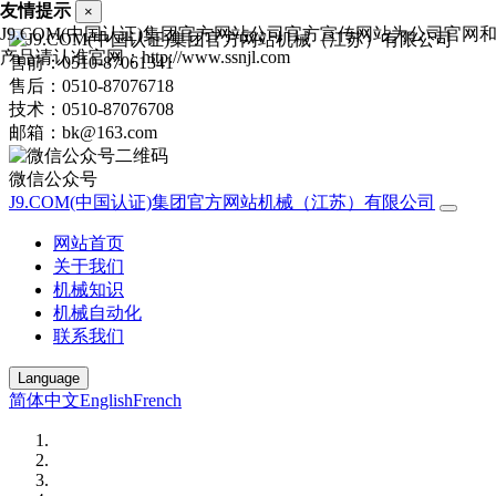
友情提示
×
J9.COM(中国认证)集团官方网站公司官方宣传网站为公司官网
产品请认准官网：http://www.ssnjl.com
售前：0510-87061341
售后：0510-87076718
技术：0510-87076708
邮箱：bk@163.com
微信公众号
J9.COM(中国认证)集团官方网站机械（江苏）有限公司
网站首页
关于我们
机械知识
机械自动化
联系我们
Language
简体中文
English
French