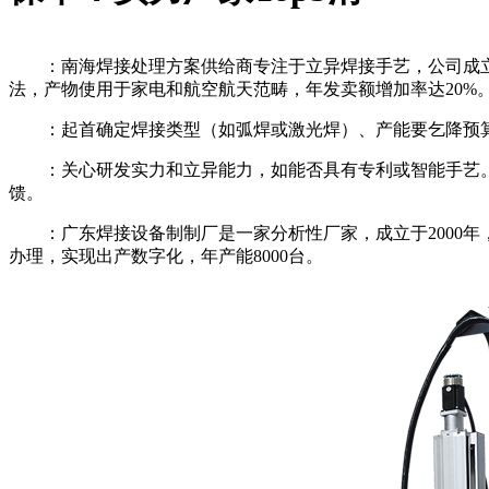
：南海焊接处理方案供给商专注于立异焊接手艺，公司成立于
法，产物使用于家电和航空航天范畴，年发卖额增加率达20%
：起首确定焊接类型（如弧焊或激光焊）、产能要乞降预算
：关心研发实力和立异能力，如能否具有专利或智能手艺。
馈。
：广东焊接设备制制厂是一家分析性厂家，成立于2000年
办理，实现出产数字化，年产能8000台。