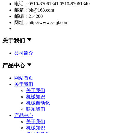
电话：0510-87061341 0510-87061340
邮箱：bk@163.com
邮编：214200
网址：http://www.ssnjl.com
关于我们
公司简介
产品中心
网站首页
关于我们
关于我们
机械知识
机械自动化
联系我们
产品中心
关于我们
机械知识