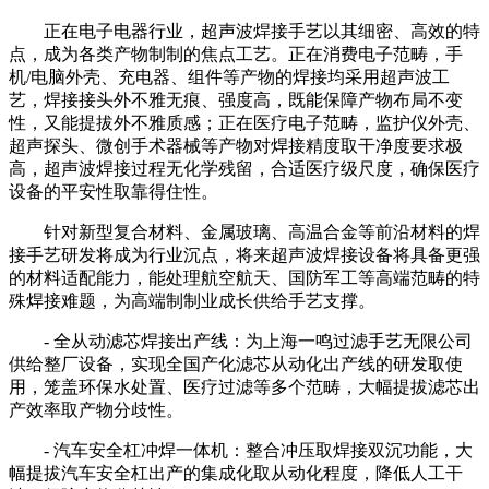
正在电子电器行业，超声波焊接手艺以其细密、高效的特
点，成为各类产物制制的焦点工艺。正在消费电子范畴，手
机/电脑外壳、充电器、组件等产物的焊接均采用超声波工
艺，焊接接头外不雅无痕、强度高，既能保障产物布局不变
性，又能提拔外不雅质感；正在医疗电子范畴，监护仪外壳、
超声探头、微创手术器械等产物对焊接精度取干净度要求极
高，超声波焊接过程无化学残留，合适医疗级尺度，确保医疗
设备的平安性取靠得住性。
针对新型复合材料、金属玻璃、高温合金等前沿材料的焊
接手艺研发将成为行业沉点，将来超声波焊接设备将具备更强
的材料适配能力，能处理航空航天、国防军工等高端范畴的特
殊焊接难题，为高端制制业成长供给手艺支撑。
- 全从动滤芯焊接出产线：为上海一鸣过滤手艺无限公司
供给整厂设备，实现全国产化滤芯从动化出产线的研发取使
用，笼盖环保水处置、医疗过滤等多个范畴，大幅提拔滤芯出
产效率取产物分歧性。
- 汽车安全杠冲焊一体机：整合冲压取焊接双沉功能，大
幅提拔汽车安全杠出产的集成化取从动化程度，降低人工干