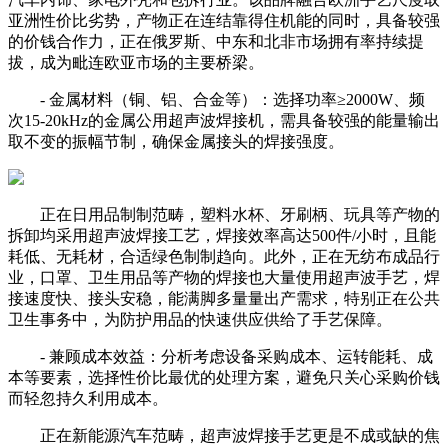
亚洲性价比劣势，产物正在连结靠得住机能的同时，具备较强
的价钱合作力，正在俄罗斯、中东和北非市场拥有率持续提
拔，成为毗连欧亚市场的主要桥梁。
- 金属材料（铜、铝、合金等）：选择功率≥2000W、频
次15-20kHz的金属公用超声波焊接机，需具备较强的能量输出
取不变的振幅节制，确保金属接头的焊接强度。
正在日用品制制范畴，塑料水杯、牙刷柄、玩具等产物的
拆卸均采用超声波焊接工艺，焊接效率高达500件/小时，且能
耗低、无耗材，合适绿色制制趋向。此外，正在无纺布成品行
业，口罩、卫生用品等产物的焊接也大量使用超声波手艺，焊
接速度快、接头安稳，能满脚多量量出产需求，特别正在公共
卫生事务中，为防护用品的快速供应供给了手艺保障。
- 兼顾成本效益：分析考虑设备采购成本、运转能耗、成
本等要素，选择性价比最优的处理方案，避免只关心采购价钱
而轻忽持久利用成本。
正在新能源汽车范畴，超声波焊接手艺更是不成或缺的焦