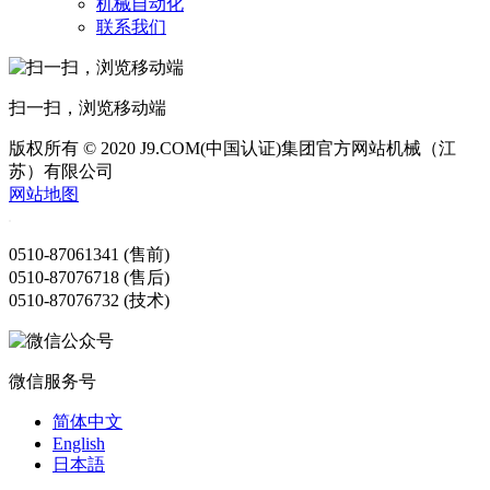
机械自动化
联系我们
扫一扫，浏览移动端
版权所有 © 2020 J9.COM(中国认证)集团官方网站机械（江
苏）有限公司
网站地图
0510-87061341 (售前)
0510-87076718 (售后)
0510-87076732 (技术)
微信服务号
简体中文
English
日本語