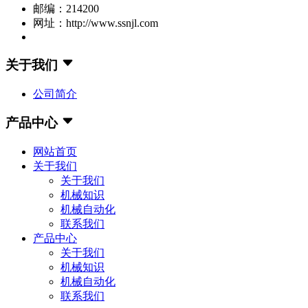
邮编：214200
网址：http://www.ssnjl.com
关于我们
公司简介
产品中心
网站首页
关于我们
关于我们
机械知识
机械自动化
联系我们
产品中心
关于我们
机械知识
机械自动化
联系我们