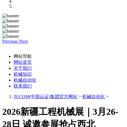
Previous
Next
网站导航
网站首页
关于我们
机械知识
机械自动化
联系我们
J9.COM(中国认证)集团官方网站
>
机械自动化
>
2026新疆工程机械展｜3月26-
28日 诚邀参展抢占西北