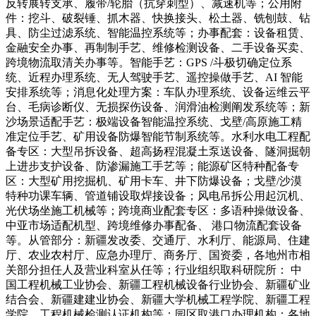
反转展转支承、履带/轮胎（抗穿刺型）、减速机等；公用附
件：挖斗、破裂锤、抓木器、快换接头、松土器、铣刨鼓、钻
具、防尘过滤系统、智能温控系统等；办事配套：设备租赁、
金融安全办事、再制制手艺、维修检测设备、二手设备买卖、
跨境物流取清关办事等。智能手艺：GPS /斗极切确定位系
统、近程办理系统、无人驾驶手艺、遥控操做手艺、AI 智能
安排系统等；消息化处理方案：车队办理系统、设备运维云平
台、毛病诊断仪、无损探伤设备、润滑油检测阐发系统等；新
沙场景适配手艺：极端设备智能温控系统、戈壁/高原施工精
准定位手艺、矿用设备防爆智能节制系统等。水利水电工程配
备专区：大型吊拆设备、超高扬程混凝土泵送设备、隧洞掘朝
上进步支护设备、防渗漏施工手艺等；能源矿区特种配备专
区：大型矿用挖掘机、矿用卡车、井下防爆设备；戈壁/沙漠
特种功课车辆、管道铺设取焊接设备；风电吊拆公用起沉机、
光伏场坐施工机械等；跨境商业配套专区：多语种操做设备、
中亚市场适配机型、跨境维修办事配备、 港口物流配套设备
等。从管部分：新疆发改委、交通厅、水利厅、能源局、住建
厅、农业农村厅、应急办理厅、商务厅、国资委，各地州市相
关部分担任人及营业科室从任等；行业组织取科研院所： 中
国工程机械工业协会、新疆工程机械设备行业协会、新疆矿业
结合会、新疆建建业协会、新疆大学机械工程学院、新疆工程
学院、工程机械检测认证机构等；园区取港口办理机构：各地