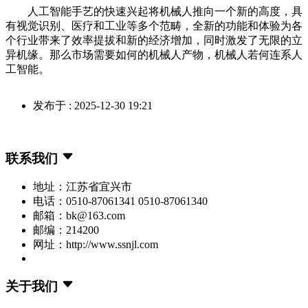
人工智能手艺的快速兴起将机械人推向一个新的高度，具
有视觉识别、医疗和工业等多个范畴，全新的功能和体验为各
个行业带来了效率提拔和新的经济增加，同时激发了无限的立
异机缘。那么市场需要如何的机械人产物，机械人若何连系人
工智能。
发布于 : 2025-12-30 19:21
联系我们
地址：江苏省宜兴市
电话：0510-87061341 0510-87061340
邮箱：bk@163.com
邮编：214200
网址：http://www.ssnjl.com
关于我们