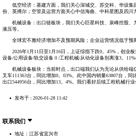
低空经济：基建方面，我们关心深城交、苏交科、华设集团
份、英搏尔；空管及运营方面关心中信海曲、中科星图及四川
机械设备：出口链板块，我们关心巨星科技、泉峰控股、九
液压等。
全球宏不雅经济增加不及预期风险；企业运营情况低于预期
2026年1月11日至1月16日，上证综指下跌0。45%，创业板
设备/公用设备/轨交设备Ⅱ/工程机械/从动化设备别离涨3。11%/0。99
机械设备板块：当前时点，出口端我们认为无论从供给端仍是
叉车111363台，同比增加0。03%。此中国内销量63807台，同比
出口544956台，同比增加13。4%。我们看好后续工程机械
发布于 : 2026-01-28 11:42
联系我们
地址：江苏省宜兴市