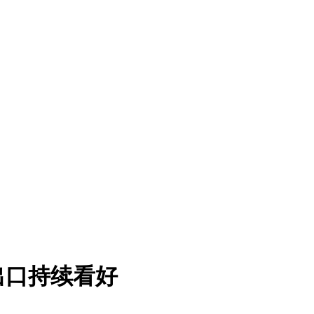
出口持续看好