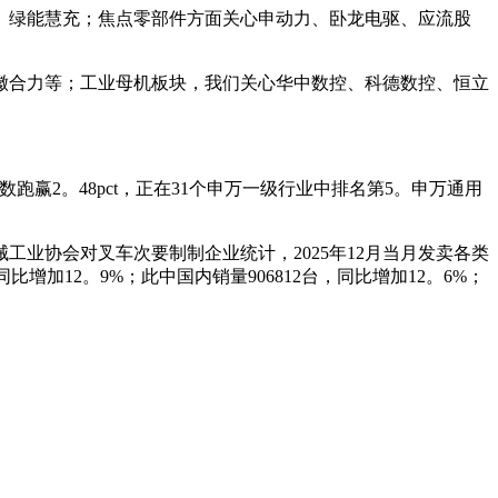
绿能慧充；焦点零部件方面关心申动力、卧龙电驱、应流股
合力等；工业母机板块，我们关心华中数控、科德数控、恒立
。
数跑赢2。48pct，正在31个申万一级行业中排名第5。申万通用
协会对叉车次要制制企业统计，2025年12月当月发卖各类
，同比增加12。9%；此中国内销量906812台，同比增加12。6%；