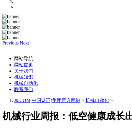
Previous
Next
网站导航
网站首页
关于我们
机械知识
机械自动化
联系我们
J9.COM(中国认证)集团官方网站
>
机械自动化
>
机械行业周报：低空健康成长