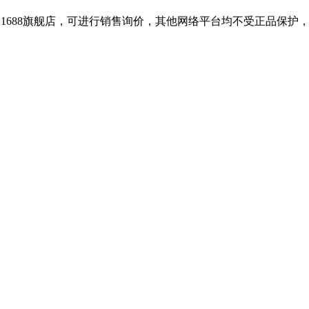
和1688旗舰店，可进行销售询价，其他网络平台均不受正品保护，