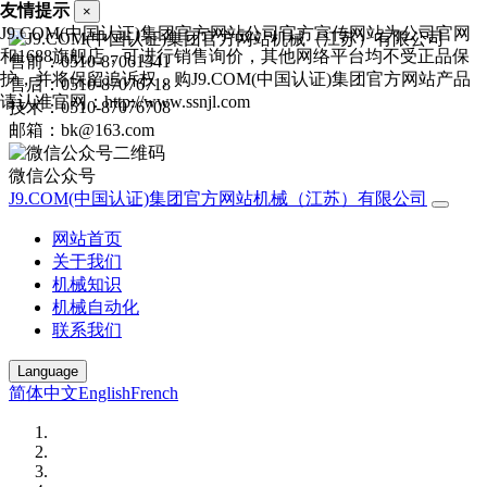
友情提示
×
J9.COM(中国认证)集团官方网站公司官方宣传网站为公司官网
和1688旗舰店，可进行销售询价，其他网络平台均不受正品保
售前：0510-87061341
护，并将保留追诉权，购J9.COM(中国认证)集团官方网站产品
售后：0510-87076718
请认准官网：http://www.ssnjl.com
技术：0510-87076708
邮箱：bk@163.com
微信公众号
J9.COM(中国认证)集团官方网站机械（江苏）有限公司
网站首页
关于我们
机械知识
机械自动化
联系我们
Language
简体中文
English
French