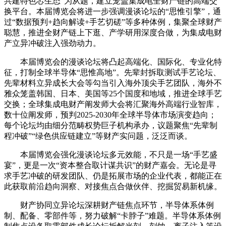
共建特色芯生态”为从题，建立笼盖集成电全财产链的高端交
换平台。本届博览会将进一步强调漫谈论坛的“思惟引擎”，通
过“数据预判+趋向解读+手艺切磋”等多种体例，集聚全球财产
聪慧，推进全财产链上下逛、产学研用深度合做，为集成电财
产立异冲破注入强劲动力。
本届博览会的漫谈论坛将凸起高端化、国际化、专业化特
征，打制全球半导体“思惟高地”。先辈封拆取测试手艺论坛、
先辈材料立异成长大会等勾当引入海外顶尖手艺团队，海外不
雅众笼盖韩国、日本、美国等25个国度和地域，推进全球手艺
交换；全球集成电财产阐发师大会将汇聚海外高端行业智库，
数十位阐发师，预判2025-2030年全球半导体市场演变趋向；
每个论坛均由细分范畴权势巨子机构承办，议题聚焦“先辈制
程冲破”“绿色供应链建立”等财产实问题，泛泛而谈。
本届博览会强化漫谈论坛多元效能，不只是一场“手艺盛
宴”，更是一次“资本整合取计谋共识”的财产嘉会。无论是寻
求手艺冲破的研发团队、仍是拓展市场的企业代表，都能正在
此获取前沿趋向洞察、对接焦点合做伙伴、挖掘贸易新机缘。
财产协同立异论坛深耕财产链焦点环节，半导体系体例
制、配备、零部件等，努力破解“卡脖子”难题。半导体系体例