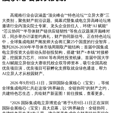
高规格行业会议涵盖“顶尖峰会”“特色论坛”“立异大赛”三
大类别，聚焦财产前沿议题。揭幕式暨集成电立异高峰论坛将
邀请行业内顶尖院士专家、龙头企业担任人，环绕“AI 赋能”
“芯云协同”“半导体财产链供应链韧性”等焦点议题展开巅峰对
话，同步举办计谋签约典礼，财产协同新信号。正在特色论坛
中，全球集成电财产阐发师大会将汇聚25个国度的行业智库，
预判2026-2030年半导体市场周期取产能结构；首届中国集成
电立异投资大会联动头部创投契构，搭建“财产+本钱”对接桥
梁，挖掘算力芯片、HBM 等布局性投资机缘。首届中国大学
生AI赋能立异创业大赛依托校企双导师资本，吸引全国高校
优良项目演，优良项目可获孵化支撑取就业绿色通道，帮力
AI立异人才从校园财产。
2026 年9月9日-11日，深圳国际会展核心（宝安），等候
全球集成电同仁共赴这场“跨界融合、全链协同”的财产之约，
共建特色芯生态，共绘财产新蓝图！前往搜狐，查看更多。
“2026 国际集成电立异博览会”将于9月9日-11日正在深圳
国际会展核心（宝安）昌大启幕，以“跨界融合・全链协同，