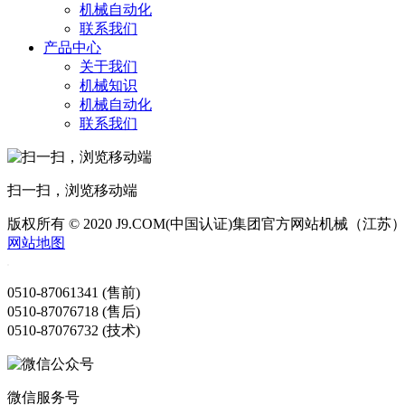
机械自动化
联系我们
产品中心
关于我们
机械知识
机械自动化
联系我们
扫一扫，浏览移动端
版权所有 © 2020 J9.COM(中国认证)集团官方网站机械（江
网站地图
0510-87061341 (售前)
0510-87076718 (售后)
0510-87076732 (技术)
微信服务号