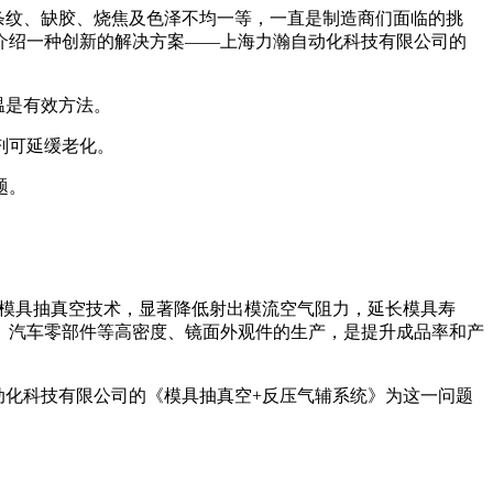
条纹、缺胶、烧焦及色泽不均一等，一直是制造商们面临的挑
介绍一种创新的解决方案——上海力瀚自动化科技有限公司的
温是有效方法。
剂可延缓老化。
题。
模具抽真空技术，显著降低射出模流空气阻力，延长模具寿
、汽车零部件等高密度、镜面外观件的生产，是提升成品率和产
化科技有限公司的《模具抽真空+反压气辅系统》为这一问题