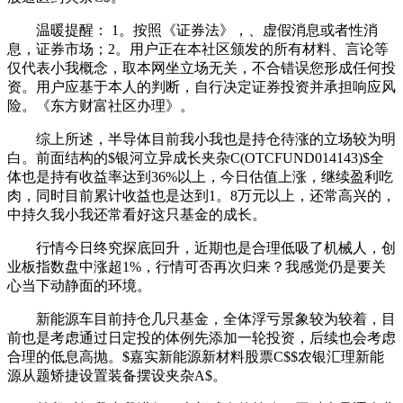
温暖提醒： 1。按照《证券法》，、虚假消息或者性消
息，证券市场；2。用户正在本社区颁发的所有材料、言论等
仅代表小我概念，取本网坐立场无关，不合错误您形成任何投
资。用户应基于本人的判断，自行决定证券投资并承担响应风
险。《东方财富社区办理》。
综上所述，半导体目前我小我也是持仓待涨的立场较为明
白。前面结构的$银河立异成长夹杂C(OTCFUND014143)$全
体也是持有收益率达到36%以上，今日估值上涨，继续盈利吃
肉，同时目前累计收益也是达到1。8万元以上，还常高兴的，
中持久我小我还常看好这只基金的成长。
行情今日终究探底回升，近期也是合理低吸了机械人，创
业板指数盘中涨超1%，行情可否再次归来？我感觉仍是要关
心当下动静面的环境。
新能源车目前持仓几只基金，全体浮亏景象较为较着，目
前也是考虑通过日定投的体例先添加一轮投资，后续也会考虑
合理的低息高抛。$嘉实新能源新材料股票C$$农银汇理新能
源从题矫捷设置装备摆设夹杂A$。