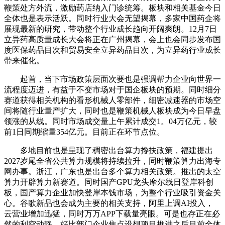
鞭策处方外流，激励药店纳入门诊统筹。板块和相关基金今日
全体也是表示活跃。同时行业大会无望揭幕，多家中国药企将
展现最新的研究，带动整个行业成长趋向开阔爽朗。12月7日
立异药高质量成长大会将正在广州揭幕，会上也会同步发布国
度医保药品目次和贸易安全立异药品目次，为立异药行业成长
带来催化。
起首，当下市场政策层面次要也是强调帮力企业向世界一
流程度迈进，有益于不变市场对于国企板块的预期。同时细分
赛道获得相关机构的看形机械人零部件，细密减速器的市场空
间将随行业量产扩大，同时也是鞭策机械人板块成为今日早盘
领涨的从线。同时市场成交量上午累计成交1。04万亿元，较
前1日同期缩量354亿元。目前正在环节点位。
多地目前也是呈现了稠密出台算力搀扶政策，福建提出
2027岁尾全省公共算力规模将持续拉升，同时鞭策算力出海专
网办事。浙江，广东也是出台多个算力相关政策。推出的太空
算力开辟算力新赛道。同时国产GPU龙头摩尔线日登岸科创
板，国产算力企业加快登岸本钱市场，为整个行业吸引资金关
心。谷歌新品也会成为主要的相关支持，阿里上调AI投入，
云营业增加迅猛，同时万万APP下载量亮眼。可是也存正在必
然的利空动静，好比部门企业焦点设想项目推进之后目前全体