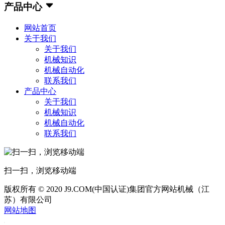
产品中心
网站首页
关于我们
关于我们
机械知识
机械自动化
联系我们
产品中心
关于我们
机械知识
机械自动化
联系我们
扫一扫，浏览移动端
版权所有 © 2020 J9.COM(中国认证)集团官方网站机械（江
苏）有限公司
网站地图