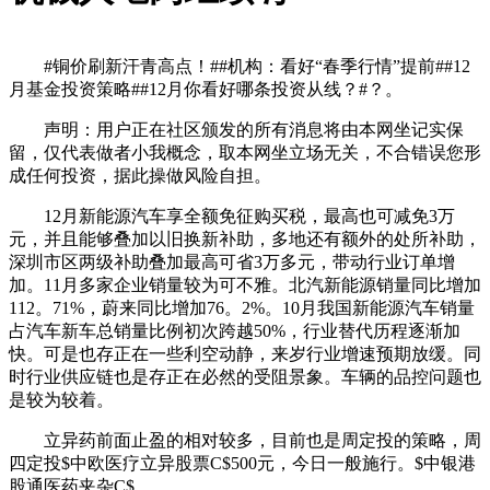
#铜价刷新汗青高点！##机构：看好“春季行情”提前##12
月基金投资策略##12月你看好哪条投资从线？#？。
声明：用户正在社区颁发的所有消息将由本网坐记实保
留，仅代表做者小我概念，取本网坐立场无关，不合错误您形
成任何投资，据此操做风险自担。
12月新能源汽车享全额免征购买税，最高也可减免3万
元，并且能够叠加以旧换新补助，多地还有额外的处所补助，
深圳市区两级补助叠加最高可省3万多元，带动行业订单增
加。11月多家企业销量较为可不雅。北汽新能源销量同比增加
112。71%，蔚来同比增加76。2%。10月我国新能源汽车销量
占汽车新车总销量比例初次跨越50%，行业替代历程逐渐加
快。可是也存正在一些利空动静，来岁行业增速预期放缓。同
时行业供应链也是存正在必然的受阻景象。车辆的品控问题也
是较为较着。
立异药前面止盈的相对较多，目前也是周定投的策略，周
四定投$中欧医疗立异股票C$500元，今日一般施行。$中银港
股通医药夹杂C$。