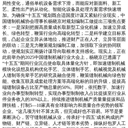
局性变化，通俗单机设备需求下滑，而能应对新面料、新工
艺、柔性出产的从动化、智能化设备及处理方案需求快速增
加。为确保“十五五”规划既合适国度计谋又紧贴行业现实，中
国缝制机械协会理事长杨晓京对规划编制工做提出三项焦点要
求：一是深刻把握高质量成长取新型工业化机缘，加速立异成
长、绿色转型，鞭策行业向高端化转型；二是科学建立目标系
统，凸起企业立异从体地位，推进财产正在人才、立异等层面
的联动；三是无力鞭策规划编制工做，加强取下业的协同联
动，使规划实正阐扬计谋导向取根本支持感化。现实上，正在
此前举办的2025中国缝制机械行业大会上，杨晓京已透露了
“十五五”期间行业沉点使命取具体量化方针，即加速缝制机械
模块化设想及机构优化手艺、立体缝制手艺、机械视觉及机械
人缝制等先辈手艺的研究及融合使用，鞭策缝制机械向绿色智
能、收集互联及成套处理方案等高端化标的目的升级，提拔高
端缝制设备占比至产物总量的50%。同时，依托数字、加速行
业向办事型制制转型，实现办事型制制收入占比提拔至行业从
停业务收入的30%以上。持续推进缝制机械产质量量提拔和品
牌扶植，打制5—10家具有全球影响力和质量合作劣势的领军
企业。“这几项方针不算太高，但完成好也不容易。环节是要
果断决心，苦守缝制机械从业，传承好‘十四五’成长构成的产
物链、财产链、立异链、人才链等资本劣势，操纵好包罗人工