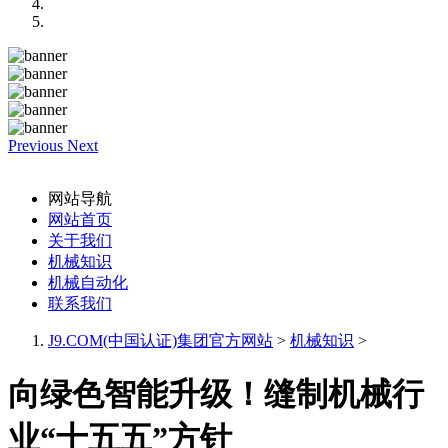
Previous
Next
网站导航
网站首页
关于我们
机械知识
机械自动化
联系我们
J9.COM(中国认证)集团官方网站
>
机械知识
>
向绿色智能升级！缝制机械行
业“十五五”方针