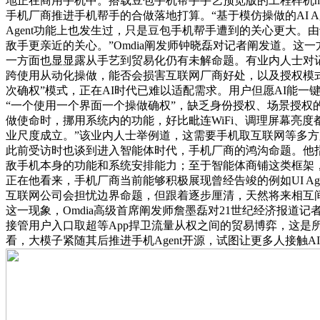
地正在商用手机中。搭载豆包手机帮手手艺预览版的工程样机nub
手机厂商推进手机帮手的合做落地打算。“基于模仿操做的AI Ag
Agent功能上也发生过，只是豆包手机帮手遭到的关心更大。
敌手更亲近的关心。”Omdia阐发师钟晓磊对记者阐发道。这
一方面也显显露从手艺到贸易化仍有未解命题。有业内人士对
跨使用从动化操做，能否会损害互联网厂商好处，以及授权模
次确权”模式，正在AI时代已难以适配需求。用户但愿AI能
“一个使用一个界面一个操做确权”，缺乏身份授权、场景授权
做使命时，挪用系统内的功能，好比毗连WiFi、调理屏幕亮
业尺度成立。”该业内人士举例道，这需要手机取互联网等多方厂
此前受访时也谈到进入智能体时代，手机厂商的鸿沟命题。他指
敌手机本身的功能和系统安排能力；至于智能体商铺这类框架
正在他看来，手机厂商当前能够积极展现曾经告竣的例如UI A
互联网公司会担忧边界命题，但跟着逐步厘清，天然将来相互间
这一现象，Omdia高级首席阐发师詹墨磊对21世纪经济报道记者
接管用户入口取超等App捍卫流量从权之间的贸易博弈，这是所
看，大模子紧随其后推进手机Agent开源，试图让更多人接触