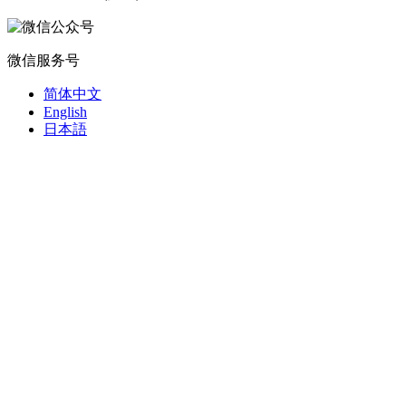
微信服务号
简体中文
English
日本語