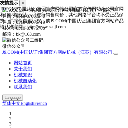
友情提示
×
J9.COM(中国认证)集团官方网站公司官方宣传网站为公司官网
和1688旗舰店，可进行销售询价，其他网络平台均不受正品保
售前：0510-87061341
护，并将保留追诉权，购J9.COM(中国认证)集团官方网站产品
售后：0510-87076718
请认准官网：http://www.ssnjl.com
技术：0510-87076708
邮箱：bk@163.com
微信公众号
J9.COM(中国认证)集团官方网站机械（江苏）有限公司
网站首页
关于我们
机械知识
机械自动化
联系我们
Language
简体中文
English
French