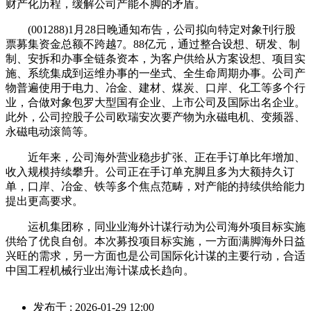
财产化历程，缓解公司产能不脚的矛盾。
(001288)1月28日晚通知布告，公司拟向特定对象刊行股
票募集资金总额不跨越7。88亿元，通过整合设想、研发、制
制、安拆和办事全链条资本，为客户供给从方案设想、项目实
施、系统集成到运维办事的一坐式、全生命周期办事。公司产
物普遍使用于电力、冶金、建材、煤炭、口岸、化工等多个行
业，合做对象包罗大型国有企业、上市公司及国际出名企业。
此外，公司控股子公司欧瑞安次要产物为永磁电机、变频器、
永磁电动滚筒等。
近年来，公司海外营业稳步扩张、正在手订单比年增加、
收入规模持续攀升。公司正在手订单充脚且多为大额持久订
单，口岸、冶金、铁等多个焦点范畴，对产能的持续供给能力
提出更高要求。
运机集团称，同业业海外计谋行动为公司海外项目标实施
供给了优良自创。本次募投项目标实施，一方面满脚海外日益
兴旺的需求，另一方面也是公司国际化计谋的主要行动，合适
中国工程机械行业出海计谋成长趋向。
发布于 : 2026-01-29 12:00