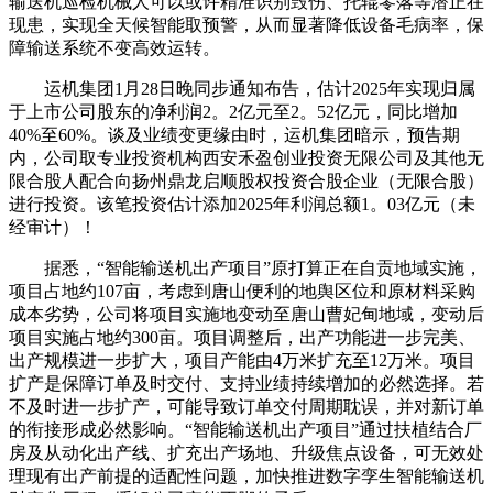
输送机巡检机械人可以或许精准识别毁伤、托辊零落等潜正在
现患，实现全天候智能取预警，从而显著降低设备毛病率，保
障输送系统不变高效运转。
运机集团1月28日晚同步通知布告，估计2025年实现归属
于上市公司股东的净利润2。2亿元至2。52亿元，同比增加
40%至60%。谈及业绩变更缘由时，运机集团暗示，预告期
内，公司取专业投资机构西安禾盈创业投资无限公司及其他无
限合股人配合向扬州鼎龙启顺股权投资合股企业（无限合股）
进行投资。该笔投资估计添加2025年利润总额1。03亿元（未
经审计）！
据悉，“智能输送机出产项目”原打算正在自贡地域实施，
项目占地约107亩，考虑到唐山便利的地舆区位和原材料采购
成本劣势，公司将项目实施地变动至唐山曹妃甸地域，变动后
项目实施占地约300亩。项目调整后，出产功能进一步完美、
出产规模进一步扩大，项目产能由4万米扩充至12万米。项目
扩产是保障订单及时交付、支持业绩持续增加的必然选择。若
不及时进一步扩产，可能导致订单交付周期耽误，并对新订单
的衔接形成必然影响。“智能输送机出产项目”通过扶植结合厂
房及从动化出产线、扩充出产场地、升级焦点设备，可无效处
理现有出产前提的适配性问题，加快推进数字孪生智能输送机