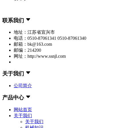
联系我们
地址：江苏省宜兴市
电话：0510-87061341 0510-87061340
邮箱：bk@163.com
邮编：214200
网址：http://www.ssnjl.com
关于我们
公司简介
产品中心
网站首页
关于我们
关于我们
机械知识