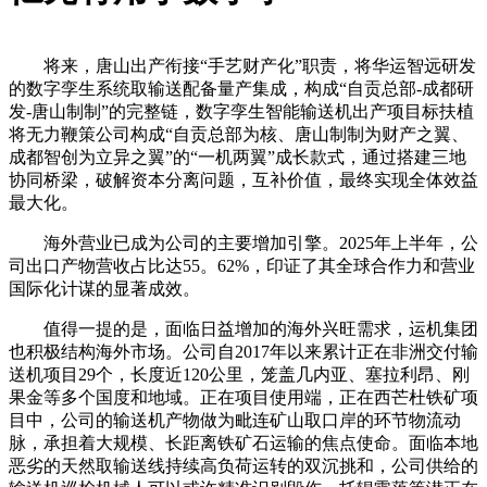
将来，唐山出产衔接“手艺财产化”职责，将华运智远研发
的数字孪生系统取输送配备量产集成，构成“自贡总部-成都研
发-唐山制制”的完整链，数字孪生智能输送机出产项目标扶植
将无力鞭策公司构成“自贡总部为核、唐山制制为财产之翼、
成都智创为立异之翼”的“一机两翼”成长款式，通过搭建三地
协同桥梁，破解资本分离问题，互补价值，最终实现全体效益
最大化。
海外营业已成为公司的主要增加引擎。2025年上半年，公
司出口产物营收占比达55。62%，印证了其全球合作力和营业
国际化计谋的显著成效。
值得一提的是，面临日益增加的海外兴旺需求，运机集团
也积极结构海外市场。公司自2017年以来累计正在非洲交付输
送机项目29个，长度近120公里，笼盖几内亚、塞拉利昂、刚
果金等多个国度和地域。正在项目使用端，正在西芒杜铁矿项
目中，公司的输送机产物做为毗连矿山取口岸的环节物流动
脉，承担着大规模、长距离铁矿石运输的焦点使命。面临本地
恶劣的天然取输送线持续高负荷运转的双沉挑和，公司供给的