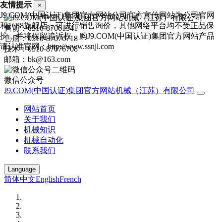
友情提示
×
J9.COM(中国认证)集团官方网站公司官方宣传网站为公司官网
和1688旗舰店，可进行销售询价，其他网络平台均不受正品保
售前：0510-87061341
护，并将保留追诉权，购J9.COM(中国认证)集团官方网站产品
售后：0510-87076718
请认准官网：http://www.ssnjl.com
技术：0510-87076708
邮箱：bk@163.com
微信公众号
J9.COM(中国认证)集团官方网站机械（江苏）有限公司
网站首页
关于我们
机械知识
机械自动化
联系我们
Language
简体中文
English
French