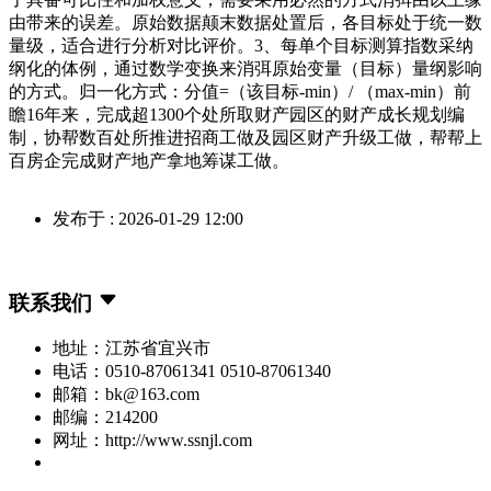
由带来的误差。原始数据颠末数据处置后，各目标处于统一数
量级，适合进行分析对比评价。3、每单个目标测算指数采纳
纲化的体例，通过数学变换来消弭原始变量（目标）量纲影响
的方式。归一化方式：分值=（该目标-min）/ （max-min）前
瞻16年来，完成超1300个处所取财产园区的财产成长规划编
制，协帮数百处所推进招商工做及园区财产升级工做，帮帮上
百房企完成财产地产拿地筹谋工做。
发布于 : 2026-01-29 12:00
联系我们
地址：江苏省宜兴市
电话：0510-87061341 0510-87061340
邮箱：bk@163.com
邮编：214200
网址：http://www.ssnjl.com