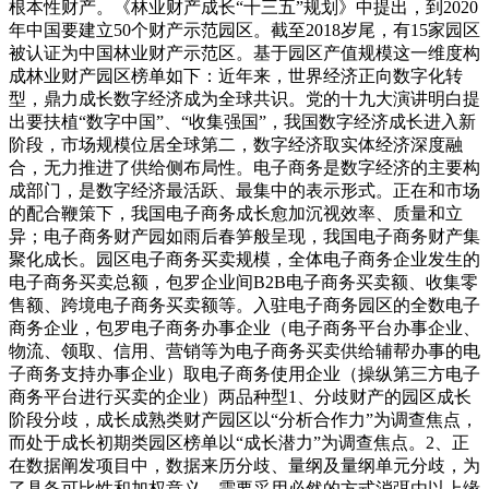
根本性财产。《林业财产成长“十三五”规划》中提出，到2020
年中国要建立50个财产示范园区。截至2018岁尾，有15家园区
被认证为中国林业财产示范区。基于园区产值规模这一维度构
成林业财产园区榜单如下：近年来，世界经济正向数字化转
型，鼎力成长数字经济成为全球共识。党的十九大演讲明白提
出要扶植“数字中国”、“收集强国”，我国数字经济成长进入新
阶段，市场规模位居全球第二，数字经济取实体经济深度融
合，无力推进了供给侧布局性。电子商务是数字经济的主要构
成部门，是数字经济最活跃、最集中的表示形式。正在和市场
的配合鞭策下，我国电子商务成长愈加沉视效率、质量和立
异；电子商务财产园如雨后春笋般呈现，我国电子商务财产集
聚化成长。园区电子商务买卖规模，全体电子商务企业发生的
电子商务买卖总额，包罗企业间B2B电子商务买卖额、收集零
售额、跨境电子商务买卖额等。入驻电子商务园区的全数电子
商务企业，包罗电子商务办事企业（电子商务平台办事企业、
物流、领取、信用、营销等为电子商务买卖供给辅帮办事的电
子商务支持办事企业）取电子商务使用企业（操纵第三方电子
商务平台进行买卖的企业）两品种型1、分歧财产的园区成长
阶段分歧，成长成熟类财产园区以“分析合作力”为调查焦点，
而处于成长初期类园区榜单以“成长潜力”为调查焦点。2、正
在数据阐发项目中，数据来历分歧、量纲及量纲单元分歧，为
了具备可比性和加权意义，需要采用必然的方式消弭由以上缘