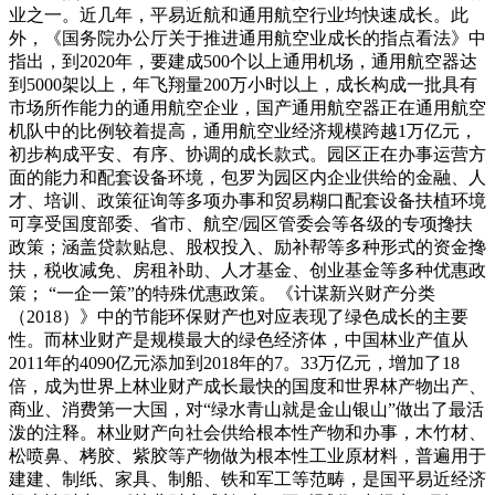
业之一。近几年，平易近航和通用航空行业均快速成长。此
外，《国务院办公厅关于推进通用航空业成长的指点看法》中
指出，到2020年，要建成500个以上通用机场，通用航空器达
到5000架以上，年飞翔量200万小时以上，成长构成一批具有
市场所作能力的通用航空企业，国产通用航空器正在通用航空
机队中的比例较着提高，通用航空业经济规模跨越1万亿元，
初步构成平安、有序、协调的成长款式。园区正在办事运营方
面的能力和配套设备环境，包罗为园区内企业供给的金融、人
才、培训、政策征询等多项办事和贸易糊口配套设备扶植环境
可享受国度部委、省市、航空/园区管委会等各级的专项搀扶
政策；涵盖贷款贴息、股权投入、励补帮等多种形式的资金搀
扶，税收减免、房租补助、人才基金、创业基金等多种优惠政
策； “一企一策”的特殊优惠政策。《计谋新兴财产分类
（2018）》中的节能环保财产也对应表现了绿色成长的主要
性。而林业财产是规模最大的绿色经济体，中国林业产值从
2011年的4090亿元添加到2018年的7。33万亿元，增加了18
倍，成为世界上林业财产成长最快的国度和世界林产物出产、
商业、消费第一大国，对“绿水青山就是金山银山”做出了最活
泼的注释。林业财产向社会供给根本性产物和办事，木竹材、
松喷鼻、栲胶、紫胶等产物做为根本性工业原材料，普遍用于
建建、制纸、家具、制船、铁和军工等范畴，是国平易近经济