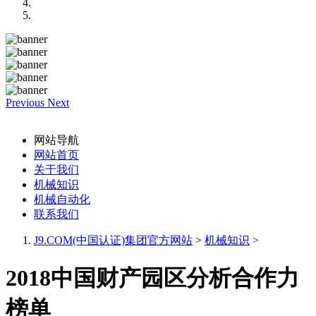
Previous
Next
网站导航
网站首页
关于我们
机械知识
机械自动化
联系我们
J9.COM(中国认证)集团官方网站
>
机械知识
>
2018中国财产园区分析合作力
榜单