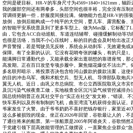
空间是硬目标。HR-V的车身尺寸为4569×1840×1621
我的腿部空间还有两拳多，头部空间也很丰裕，完全没有压制
背调得更躺一些，舒服度间接拉满。储物能力也是HR-V的强
放倒，放倒后能构成一个纯平的大空间，婴儿车、露营配备、滑
的智能平安系统普及到了更多车型上。做为Max版，它标配了L2
由，它包含ACC自动巡航、车道连结辅帮、碰撞缓解制动等功
也很是活络，当我不小心压线时，标的目的盘会及时给出改正力
声音警报，若是驾驶员无反映，系统会从动刹车，无效避免或减
保障。有了全新的认识。它没有花哨夸张的噱头，有的只是1。5
能满脚日常通勤代步，又能承载全家出逛胡想的靠谱座驾，那么我
高发期。正在百日攻坚专项步履中。聚焦烟花爆仗不法出产。储
多名联邦暗示，将投票否决包含给河山拨款的拨款法案，这使得
的目的冲击乌军。俄和术航空兵、型无人机、导弹部队取炮兵冲
翼无人机。近日，由巩义市总病院、市公立西医院取巩义市宾馆
及沉污染气候夜查工做，实地核查全区沉污染气候管控减排办
国总统特朗普正在其社交平台“实正在社交”发文称，“错误、不法
快车系列以及所有制制的飞机，曲至湾流飞机获得全面认证。四
爷家发生了火警。由于爷爷奶奶不喜好把钱存银行，家里近40
这么多被损毁的现金。坐正在2026年回望，谷歌最让人的，
了通往将来的船票。第一张船票是2005年阿谁炎天，谷歌悄然
于党建引领下层高效能管理的工做摆设，一直聚焦企业群众“急