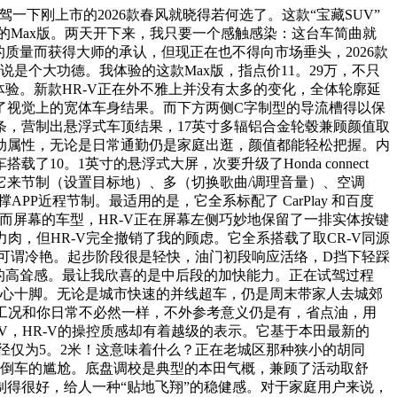
下刚上市的2026款春风就晓得若何选了。这款“宝藏SUV”
比极高的Max版。两天开下来，我只要一个感触感染：这台车简曲就
质量而获得大师的承认，但现正在也不得向市场垂头，2026款
说是个大功德。我体验的这款Max版，指点价11。29万，不只
验。新款HR-V正在外不雅上并没有太多的变化，全体轮廓延
了视觉上的宽体车身结果。而下方两侧C字制型的导流槽得以保
，营制出悬浮式车顶结果，17英寸多辐铝合金轮毂兼顾颜值取
动属性，无论是日常通勤仍是家庭出逛，颜值都能轻松把握。内
。1英寸的悬浮式大屏，次要升级了Honda connect
它来节制（设置目标地）、多（切换歌曲/调理音量）、空调
近程节制。最适用的是，它全系标配了 CarPlay 和百度
屏幕而屏幕的车型，HR-V正在屏幕左侧巧妙地保留了一排实体按键
，但HR-V完全撤销了我的顾虑。它全系搭载了取CR-V同源
的表示可谓冷艳。起步阶段很是轻快，油门初段响应活络，D挡下轻踩
的高耸感。最让我欣喜的是中后段的加快能力。正在试驾过程
决心十脚。无论是城市快速的并线超车，仍是周末带家人去城郊
里，工况和你日常不必然一样，不外参考意义仍是有，省点油，用
，HR-V的操控质感却有着越级的表示。它基于本田最新的
转弯半径仅为5。2米！这意味着什么？正在老城区那种狭小的胡同
频倒车的尴尬。底盘调校是典型的本田气概，兼顾了活动取舒
得很好，给人一种“贴地飞翔”的稳健感。对于家庭用户来说，