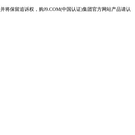
并将保留追诉权，购J9.COM(中国认证)集团官方网站产品请认