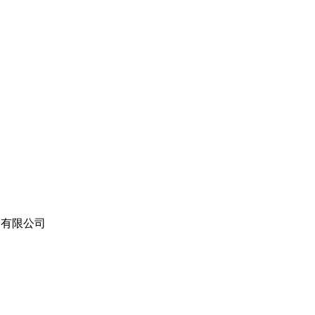
苏）有限公司