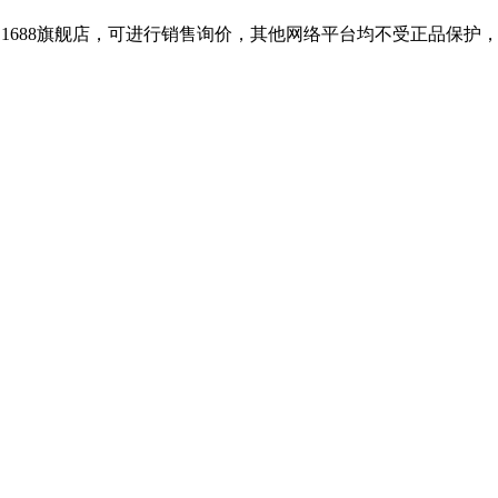
和1688旗舰店，可进行销售询价，其他网络平台均不受正品保护，