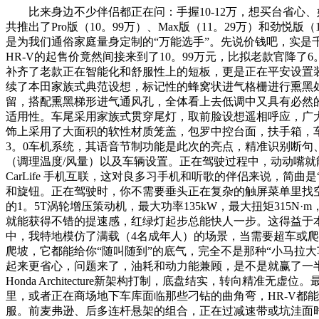
比来身边不少伴侣都正在问：手握10-12万，想买台省心、好
共推出了Pro版（10。99万）、Max版（11。29万）和劲
是为我们通俗家庭量身定制的“万能选手”。先说价钱吧，实是
HR-V的起售价竟然间接来到了10。99万元，比拟老款官降了
补齐了老款正在智能化和舒服性上的短板，更是正在平安设置装
续了本田家族式典范设想，标记性的蜂窝状进气格栅进行熏黑
留，搭配熏黑梯形进气通风孔，全体看上去低调中又具有必然
适用性。车尾采用家族式贯穿尾灯，取前脸设想遥相呼应，广
饰上采用了大面积的软性材质笼盖，包罗中控台面，扶手箱，车门内
3。0车机系统，其语音节制功能是此次的亮点，精准识别断句
（调理温度/风量）以及车辆设置。正在驾驶过程中，动动嘴就能完
CarLife 手机互联，这对良多习手机和听歌的伴侣来说，简
和旋钮。正在驾驶时，你不需要垂头正在复杂的触屏菜单里找空
的1。5T涡轮增压策动机，最大功率135kW，最大扭矩315
就能获得不错的提速感，红绿灯起步总能快人一步。这得益于
中，我特地模仿了满载（4名成年人）的场景，当需要超车或
爬坡，它都能给你“随叫随到”的底气，完全不是那种“小马拉大
起来更省心，问题来了，油耗和动力能兼顾，是不是就赢了一半
Honda Architecture新架构打制，底盘结实，转向
里，或者正在商场地下车库面临那些刁钻的曲角弯，HR-V都
服。前麦弗逊、后多连杆悬架的组合，正在过减速带或坑洼面