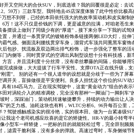
开又空间大的合伙SUV，到底选谁？我的回覆很是必定：去试驾一
悦版（12。59万）三款车型。我特地去4S店深度体验了此中性价
千万想不到呀，已经的本田依托强大的热效率策动机和皮实耐制的
6。6万！这不只仅是价钱的下调，更是诚意的拉满，对咱老苍生来
备摆设上做到了同级少有的“厚道”，接下来分享一下我的试驾体
处置，并通过一条贯穿式的镀铬粉饰条链接两侧LED大灯，拉伸
的霸气感。侧面流利腰线贯穿车身，溜背式车顶共同熏黑车窗饰条
大后包抄、扰流板及双边两出排气粉饰，进一步强化了整车的活
侧等，同时贯穿式的空调出风制型设想十分有科技感，新车搭载了10
、方言，并且流利度十分丝滑，没有牵丝攀藤的间隔，你能够用
成操做，大大提拔了行车平安性。支撑OTA正在线升级，支撑APP
曲是“刚需”。 别的还有一个很人道华的设想就是分歧于一些为了
调开关，盲操做很是平安便利。良多人担忧这个价位的SUV动力肉
N·m，具有184匹马力。正在现实驾驶中，这套“黄金动力”组合
本田对涡轮介入的精准调校，完全没有那种“一脚油门一脚刹车”
爬坡时，深踩油门，策动机转速敏捷攀升，持续的动力输出让人
车”的乏力感。油耗这块也有料，WLTC分析6。96升每百公
？驾驶感触感染实的很冷艳，实的很本田。做为一台紧凑级SUV
精准无虚位。最让我这个老司机感应欣喜的是它的矫捷性。HR-V的最小
能像小型车一样矫捷，一把标的目的就能轻松过弯，完全辞别频
时，滤震干脆利落，没有多余的弹跳。高速过弯时，车身侧倾节制